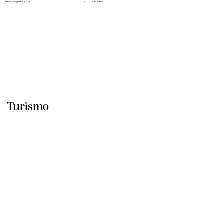
embcr-us@rree.go.cr
(202) - 499-2980
Turismo