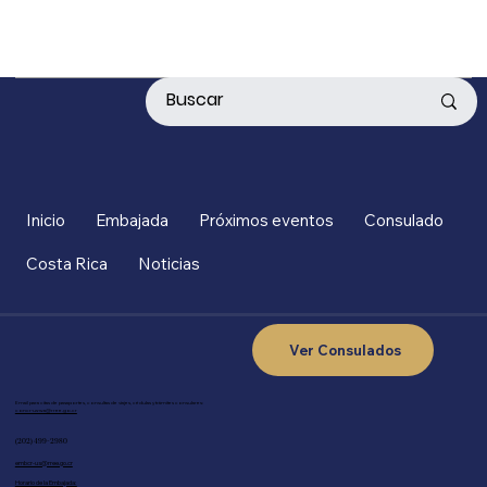
Inicio
Embajada
Próximos eventos
Consulado
Costa Rica
Noticias
Ver Consulados
Email para citas de pasaportes, consultas de viajes, cédulas y trámites consulares:
concr-us-wa@rree.go.cr
(202) 499-2980
embcr-us@rree.go.cr
Horario de la Embajada: