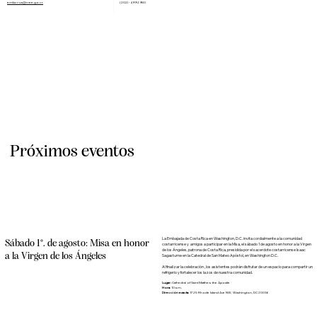
embcr-us@rree.go.cr
(202) - 499-2980
Próximos eventos
La Embajada de Costa Rica en Washington, D.C. invita cordialmente a la comunidad
Sábado 1°. de agosto: Misa en honor
costarricense y amigos a participar en la Misa, el sábado 1 de agosto en honor a la Virgen
de los Ángeles, patrona de Costa Rica, presidida por el sacerdote costarricense Isaac
a la Virgen de los Ángeles
Sagastume en la Catedral de San Mateo Apóstol, en Washington D.C.
Al finalizar la celebración , los asistentes podrán disfrutar de un espacio para compartir un
refrigerio y fortalecer los lazos de nuestra comunidad.
Lugar:
Cathedral of Saint Matthew the Apostle
Hora:
10 a.m.
Dirección exacta:
1725 Rhode Island Ave NW, Washington, DC 20036