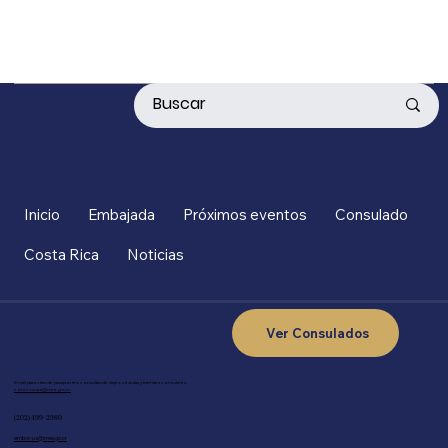
Inicio
Embajada
Próximos eventos
Consulado
Costa Rica
Noticias
Ver Consulados
Email para citas de pasaportes, consultas de viajes, cédulas y trámites consulares:
concr-us-wa@rree.go.cr
(202) 499-2980
embcr-us@rree.go.cr